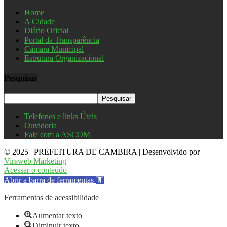
Home
A Cidade
Diário Oficial
Portal da Transparência
Câmara Municipal
Estrutura Organizacional
Pesquisar
Telefones e links Úteis
Ouvidoria
Fale com a ASCOM
© 2025 | PREFEITURA DE CAMBIRA | Desenvolvido por
Vireweb Marketing
Acessar o conteúdo
Abrir a barra de ferramentas
Ferramentas de acessibilidade
Aumentar texto
Diminuir texto