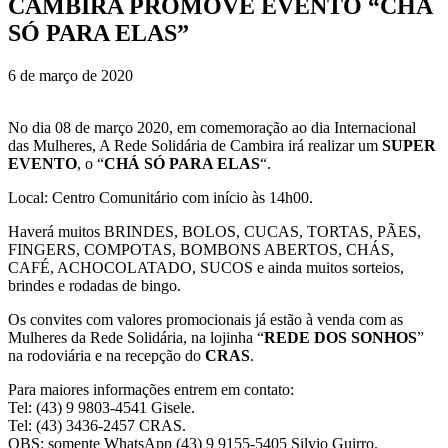
CAMBIRA PROMOVE EVENTO “CHÁ
SÓ PARA ELAS”
6 de março de 2020
No dia 08 de março 2020, em comemoração ao dia Internacional
das Mulheres, A Rede Solidária de Cambira irá realizar um
SUPER
EVENTO
, o “
CHÁ SÓ PARA ELAS
“.
Local: Centro Comunitário com início às 14h00.
Haverá muitos BRINDES, BOLOS, CUCAS, TORTAS, PÃES,
FINGERS, COMPOTAS, BOMBONS ABERTOS, CHÁS,
CAFÉ, ACHOCOLATADO, SUCOS e ainda muitos sorteios,
brindes e rodadas de bingo.
Os convites com valores promocionais já estão à venda com as
Mulheres da Rede Solidária, na lojinha “
REDE DOS SONHOS
”
na rodoviária e na recepção do
CRAS
.
Para maiores informações entrem em contato:
Tel: (43) 9 9803-4541 Gisele.
Tel: (43) 3436-2457 CRAS.
OBS: somente WhatsApp (43) 9 9155-5405 Silvio Guirro.