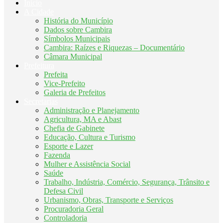
Início
A Cidade
História do Município
Dados sobre Cambira
Símbolos Municipais
Cambira: Raízes e Riquezas – Documentário
Câmara Municipal
Prefeitura
Prefeita
Vice-Prefeito
Galeria de Prefeitos
Secretarias
Administração e Planejamento
Agricultura, MA e Abast
Chefia de Gabinete
Educação, Cultura e Turismo
Esporte e Lazer
Fazenda
Mulher e Assistência Social
Saúde
Trabalho, Indústria, Comércio, Segurança, Trânsito e
Defesa Civil
Urbanismo, Obras, Transporte e Serviços
Procuradoria Geral
Controladoria