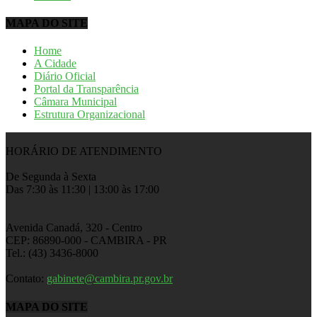
MAPA DO SITE
Home
A Cidade
Diário Oficial
Portal da Transparência
Câmara Municipal
Estrutura Organizacional
HORÁRIO DE ATENDIMENTO
De Segunda à Sexta
Das 7:30 às 11:30 | 13:00 às 17:00
Avenida Canadá, 320 - Centro
CEP: 86890-000 - CAMBIRA - PR
Tel.: (43) 3436-8000
Contato:
gabinete@cambira.pr.gov.br
MAPA DO SITE