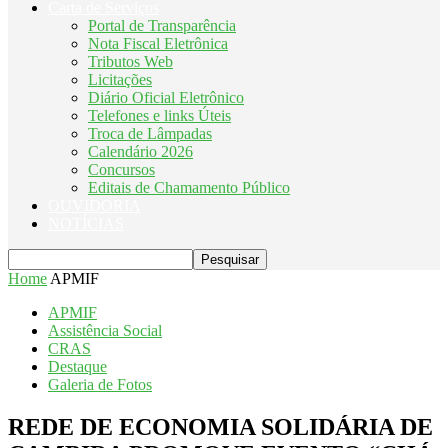
Carta de Serviços
Portal de Transparência
Nota Fiscal Eletrônica
Tributos Web
Licitações
Diário Oficial Eletrônico
Telefones e links Úteis
Troca de Lâmpadas
Calendário 2026
Concursos
Editais de Chamamento Público
OUVIDORIA
NOTÍCIAS
Home
APMIF
APMIF
Assistência Social
CRAS
Destaque
Galeria de Fotos
REDE DE ECONOMIA SOLIDÁRIA DE