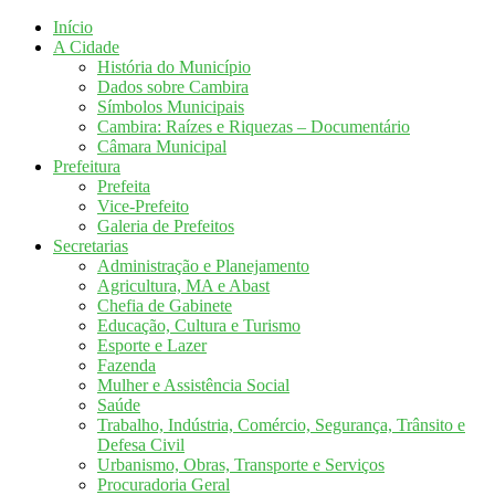
Início
A Cidade
História do Município
Dados sobre Cambira
Símbolos Municipais
Cambira: Raízes e Riquezas – Documentário
Câmara Municipal
Prefeitura
Prefeita
Vice-Prefeito
Galeria de Prefeitos
Secretarias
Administração e Planejamento
Agricultura, MA e Abast
Chefia de Gabinete
Educação, Cultura e Turismo
Esporte e Lazer
Fazenda
Mulher e Assistência Social
Saúde
Trabalho, Indústria, Comércio, Segurança, Trânsito e
Defesa Civil
Urbanismo, Obras, Transporte e Serviços
Procuradoria Geral