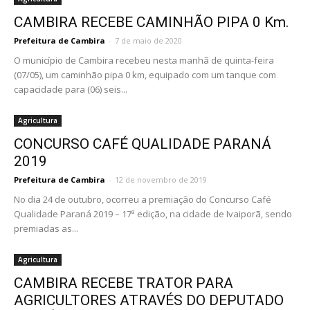
CAMBIRA RECEBE CAMINHÃO PIPA 0 Km.
Prefeitura de Cambira
-
7 de maio de 2020
O município de Cambira recebeu nesta manhã de quinta-feira
(07/05), um caminhão pipa 0 km, equipado com um tanque com
capacidade para (06) seis...
Agricultura
CONCURSO CAFÉ QUALIDADE PARANÁ
2019
Prefeitura de Cambira
-
12 de novembro de 2019
No dia 24 de outubro, ocorreu a premiação do Concurso Café
Qualidade Paraná 2019 – 17ª edição, na cidade de Ivaiporã, sendo
premiadas as...
Agricultura
CAMBIRA RECEBE TRATOR PARA
AGRICULTORES ATRAVÉS DO DEPUTADO