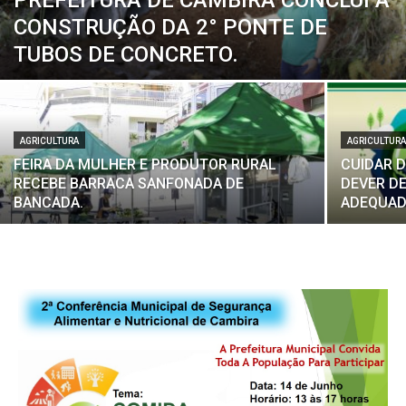
PREFEITURA DE CAMBIRA CONCLUI A
CONSTRUÇÃO DA 2° PONTE DE
TUBOS DE CONCRETO.
AGRICULTURA
AGRICULTUR
FEIRA DA MULHER E PRODUTOR RURAL
CUIDAR D
RECEBE BARRACA SANFONADA DE
DEVER DE
BANCADA.
ADEQUA