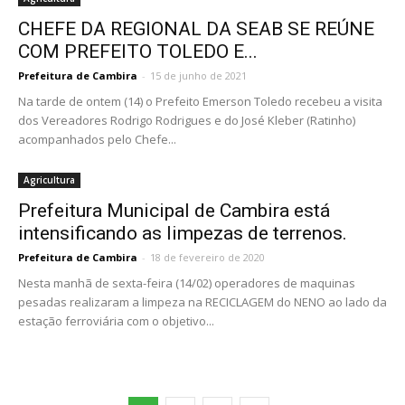
CHEFE DA REGIONAL DA SEAB SE REÚNE
COM PREFEITO TOLEDO E...
Prefeitura de Cambira
-
15 de junho de 2021
Na tarde de ontem (14) o Prefeito Emerson Toledo recebeu a visita
dos Vereadores Rodrigo Rodrigues e do José Kleber (Ratinho)
acompanhados pelo Chefe...
Agricultura
Prefeitura Municipal de Cambira está
intensificando as limpezas de terrenos.
Prefeitura de Cambira
-
18 de fevereiro de 2020
Nesta manhã de sexta-feira (14/02) operadores de maquinas
pesadas realizaram a limpeza na RECICLAGEM do NENO ao lado da
estação ferroviária com o objetivo...