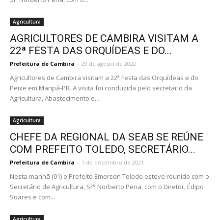
Agricultura
AGRICULTORES DE CAMBIRA VISITAM A
22ª FESTA DAS ORQUÍDEAS E DO...
Prefeitura de Cambira
-
29 de agosto de 2022
Agricultores de Cambira visitam a 22ª Festa das Orquídeas e do
Peixe em Maripá-PR. A visita foi conduzida pelo secretario da
Agricultura, Abastecimento e...
Agricultura
CHEFE DA REGIONAL DA SEAB SE REÚNE
COM PREFEITO TOLEDO, SECRETÁRIO...
Prefeitura de Cambira
-
1 de dezembro de 2021
Nesta manhã (01) o Prefeito Emerson Toledo esteve reunido com o
Secretário de Agricultura, Sr° Norberto Pena, com o Diretor, Édipo
Soares e com...
Agricultura