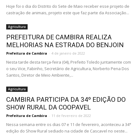
Hoje foi o dia do Distrito do Sete de Maio receber esse projeto de
castração de animais, projeto este que faz parte da Associação...
Agricultura
PREFEITURA DE CAMBIRA REALIZA
MELHORIAS NA ESTRADA DO BENJOIN
Prefeitura de Cambira
-
4 de janeiro de 2022
Nesta tarde desta terça-feira (04), Prefeito Toledo juntamente com
o seu Vice, Fabinho, Secretário de Agricultura, Norberto Pena Dos
Santos, Diretor de Meio Ambiente,...
Agricultura
CAMBIRA PARTICIPA DA 34º EDIÇÃO DO
SHOW RURAL DA COOPAVEL
Prefeitura de Cambira
-
11 de fevereiro de 2022
Nessa semana entre os dias 07 e 11 de fevereiro, aconteceu a 34°
edição do Show Rural sediado na cidade de Cascavel no oeste...