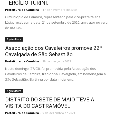
TERCÍLIO TURINI.
Prefeitura de Cambira
-
17 de novembro de 2020
O município de Cambira, representado pela vice-prefeita Ana
Lúcia, recebeu na data, 21 de setembro de 2020, um trator no valor
de R$: 149...
Agricultura
Associação dos Cavaleiros promove 22ª
Cavalgada de São Sebastião
Prefeitura de Cambira
-
29 de março de 2022
Neste domingo (27/03), foi promovida pela Associação dos
Cavaleiros de Cambira, tradicional Cavalgada, em homenagem a
São Sebastião. Ela tinha por data inicial em...
Agricultura
DISTRITO DO SETE DE MAIO TEVE A
VISITA DO CASTRAMÓVEL
Prefeitura de Cambira
-
9 de dezembro de 2021