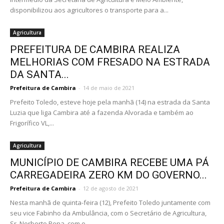
disponibilizou aos agricultores o transporte para a...
Agricultura
PREFEITURA DE CAMBIRA REALIZA
MELHORIAS COM FRESADO NA ESTRADA
DA SANTA...
Prefeitura de Cambira
-
14 de maio de 2021
Prefeito Toledo, esteve hoje pela manhã (14) na estrada da Santa
Luzia que liga Cambira até a fazenda Alvorada e também ao
Frigorífico VL,...
Agricultura
MUNICÍPIO DE CAMBIRA RECEBE UMA PÁ
CARREGADEIRA ZERO KM DO GOVERNO...
Prefeitura de Cambira
-
12 de agosto de 2021
Nesta manhã de quinta-feira (12), Prefeito Toledo juntamente com
seu vice Fabinho da Ambulância, com o Secretário de Agricultura,
Sr. Norberto Pena, com o...