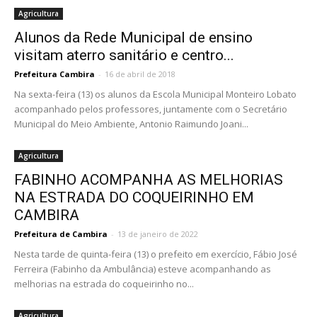
Agricultura
Alunos da Rede Municipal de ensino
visitam aterro sanitário e centro...
Prefeitura Cambira
-
16 de abril de 2018
Na sexta-feira (13) os alunos da Escola Municipal Monteiro Lobato
acompanhado pelos professores, juntamente com o Secretário
Municipal do Meio Ambiente, Antonio Raimundo Joani...
Agricultura
FABINHO ACOMPANHA AS MELHORIAS
NA ESTRADA DO COQUEIRINHO EM
CAMBIRA
Prefeitura de Cambira
-
13 de janeiro de 2022
Nesta tarde de quinta-feira (13) o prefeito em exercício, Fábio José
Ferreira (Fabinho da Ambulância) esteve acompanhando as
melhorias na estrada do coqueirinho no...
Agricultura