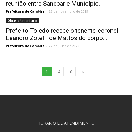
reunião entre Sanepar e Município.
Prefeitura de Cambira
-
22 de novembro de 2019
Obras e Urbanismo
Prefeito Toledo recebe o tenente-coronel
Leandro Zotelli de Mattos do corpo...
Prefeitura de Cambira
-
22 de julho de 2022
1
2
3
HORÁRIO DE ATENDIMENTO