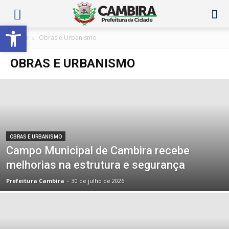
Abrir a barra de ferramentas
Home
Obras e Urbanismo
OBRAS E URBANISMO
OBRAS E URBANISMO
Campo Municipal de Cambira recebe
melhorias na estrutura e segurança
Prefeitura Cambira
-
30 de julho de 2026