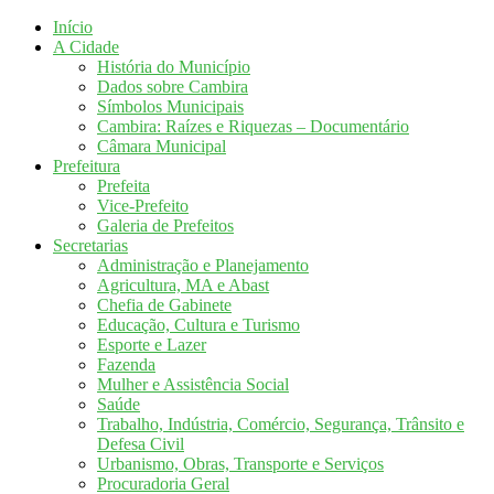
Início
A Cidade
História do Município
Dados sobre Cambira
Símbolos Municipais
Cambira: Raízes e Riquezas – Documentário
Câmara Municipal
Prefeitura
Prefeita
Vice-Prefeito
Galeria de Prefeitos
Secretarias
Administração e Planejamento
Agricultura, MA e Abast
Chefia de Gabinete
Educação, Cultura e Turismo
Esporte e Lazer
Fazenda
Mulher e Assistência Social
Saúde
Trabalho, Indústria, Comércio, Segurança, Trânsito e
Defesa Civil
Urbanismo, Obras, Transporte e Serviços
Procuradoria Geral