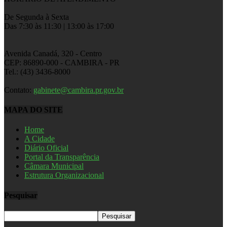
De Segunda à Sexta
Das 7:30 às 11:30 | 13:00 às 17:00
Avenida Canadá, 320 - Centro
CEP: 86890-000 - CAMBIRA - PR
Tel.: (43) 3436-8000
Contato:
gabinete@cambira.pr.gov.br
MAPA DO SITE
Home
A Cidade
Diário Oficial
Portal da Transparência
Câmara Municipal
Estrutura Organizacional
Pesquisar