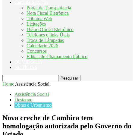
Carta de Serviços
Portal de Transparência
Nota Fiscal Eletrônica
Tributos Web
Licitações
Diário Oficial Eletrônico
Telefones e links Úteis
Troca de Lâmpadas
Calendário 2026
Concursos
Editais de Chamamento Público
OUVIDORIA
NOTÍCIAS
Home
Assistência Social
Assistência Social
Destaque
Obras e Urbanismo
Nova creche de Cambira tem
homologação autorizada pelo Governo do
Estado