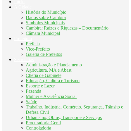
Início
A Cidade
História do Município
Dados sobre Cambira
Símbolos Municipais
Cambira: Raízes e Riquezas – Documentário
Câmara Municipal
Prefeitura
Prefeita
Vice-Prefeito
Galeria de Prefeitos
Secretarias
Administração e Planejamento
Agricultura, MA e Abast
Chefia de Gabinete
Educação, Cultura e Turismo
Esporte e Lazer
Fazenda
Mulher e Assistência Social
Saúde
Trabalho, Indústria, Comércio, Segurança, Trânsito e
Defesa Civil
Urbanismo, Obras, Transporte e Serviços
Procuradoria Geral
Controladoria