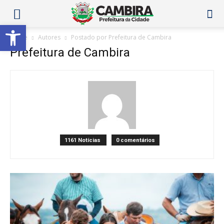
Abrir a barra de ferramentas
Home
Autores
Postado por Prefeitura de Cambira
Prefeitura de Cambira
1161 Notícias
0 comentários