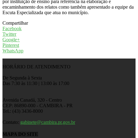
por instituição de ensino para referência na elaboração e
encaminhamento dos relatos como também apresentado a equipe da
Escuta Especializada que atua no município.
Compartilhar
Facebook
Twitter
Google+
Pinterest
WhatsApp
HORÁRIO DE ATENDIMENTO
De Segunda à Sexta
Das 7:30 às 11:30 | 13:00 às 17:00
Avenida Canadá, 320 - Centro
CEP: 86890-000 - CAMBIRA - PR
Tel.: (43) 3436-8000
Contato:
gabinete@cambira.pr.gov.br
MAPA DO SITE