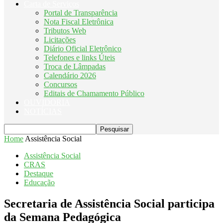
Carta de Serviços
Portal de Transparência
Nota Fiscal Eletrônica
Tributos Web
Licitações
Diário Oficial Eletrônico
Telefones e links Úteis
Troca de Lâmpadas
Calendário 2026
Concursos
Editais de Chamamento Público
OUVIDORIA
NOTÍCIAS
Home
Assistência Social
Assistência Social
CRAS
Destaque
Educação
Secretaria de Assistência Social participa
da Semana Pedagógica