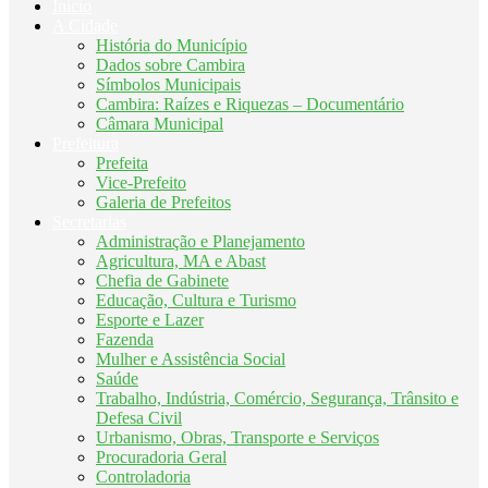
Início
A Cidade
História do Município
Dados sobre Cambira
Símbolos Municipais
Cambira: Raízes e Riquezas – Documentário
Câmara Municipal
Prefeitura
Prefeita
Vice-Prefeito
Galeria de Prefeitos
Secretarias
Administração e Planejamento
Agricultura, MA e Abast
Chefia de Gabinete
Educação, Cultura e Turismo
Esporte e Lazer
Fazenda
Mulher e Assistência Social
Saúde
Trabalho, Indústria, Comércio, Segurança, Trânsito e
Defesa Civil
Urbanismo, Obras, Transporte e Serviços
Procuradoria Geral
Controladoria