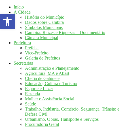
Início
A Cidade
Abrir a barra de ferramentas
História do Município
Dados sobre Cambira
Símbolos Municipais
Cambira: Raízes e Riquezas – Documentário
Câmara Municipal
Prefeitura
Prefeita
Vice-Prefeito
Galeria de Prefeitos
Secretarias
Administração e Planejamento
Agricultura, MA e Abast
Chefia de Gabinete
Educação, Cultura e Turismo
Esporte e Lazer
Fazenda
Mulher e Assistência Social
Saúde
Trabalho, Indústria, Comércio, Segurança, Trânsito e
Defesa Civil
Urbanismo, Obras, Transporte e Serviços
Procuradoria Geral