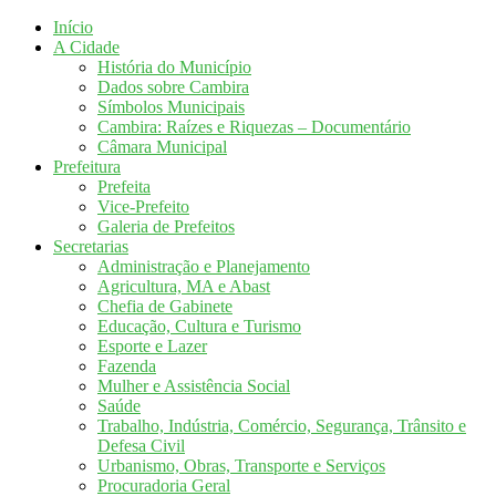
Início
A Cidade
História do Município
Dados sobre Cambira
Símbolos Municipais
Cambira: Raízes e Riquezas – Documentário
Câmara Municipal
Prefeitura
Prefeita
Vice-Prefeito
Galeria de Prefeitos
Secretarias
Administração e Planejamento
Agricultura, MA e Abast
Chefia de Gabinete
Educação, Cultura e Turismo
Esporte e Lazer
Fazenda
Mulher e Assistência Social
Saúde
Trabalho, Indústria, Comércio, Segurança, Trânsito e
Defesa Civil
Urbanismo, Obras, Transporte e Serviços
Procuradoria Geral