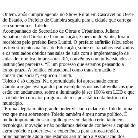
Ontem, após cumprir agenda no Show Rural em Cascavel no Oeste
do Estado, o Prefeito de Cambira seguiu para a cidade que carrega
seu sobrenome, Toledo.
Acompanhado do Secretário de Obras e Urbanismo, Juliano
Sapatini e do Diretor de Comunicação, Emerson de Santis, foram
recebidos pelo prefeito Beto Lunitti. O prefeito anfitrião falou sobre
os investimentos na área de Educação, sobre os trabalhos realizados
e os resultados obtidos nas salas de aula com a implementação de
aulas de robótica, impressoras 3D, convênios com universidades e
instituições parceiras. “É um processo que estamos pensando a
longo prazo. A política educacional como transformação e
construção social”, explicou Lunitti.
Toledo é só elogios! Na oportunidade foi apresentado como
Cambira segue avançando, por exemplo as usinas fotovoltaicas que
estão em andamento, sobre a iluminação já ser 100% em LED e que
a cidade tem o maior programa de recape asfáltico da história do
município.
”É uma alegria muito grande poder visitar a cidade de Toledo, uma
vez que meu sobrenome Toledo também é meu nome político. É
muito importante buscar aquilo que vem dando certo, tanto em
tecnologia, inovação e não podíamos deixar de conhecer a capital do
agronegócio e poder levar a experiência para a nossa região,
principalmente agora que estamos assumindo a Associação dos