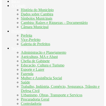
Início
A Cidade
História do Município
Dados sobre Cambira
Símbolos Municipais
Cambira: Raízes e Riquezas – Documentário
Câmara Municipal
Prefeitura
Prefeita
Vice-Prefeito
Galeria de Prefeitos
Secretarias
Administração e Planejamento
Agricultura, MA e Abast
Chefia de Gabinete
Educação, Cultura e Turismo
Esporte e Lazer
Fazenda
Mulher e Assistência Social
Saúde
Trabalho, Indústria, Comércio, Segurança, Trânsito e
Defesa Civil
Urbanismo, Obras, Transporte e Serviços
Procuradoria Geral
Controladoria