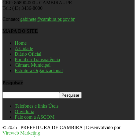
CEP: 86890-000 - CAMBIRA - PR
Tel.: (43) 3436-8000
Contato:
gabinete@cambira.pr.gov.br
MAPA DO SITE
Home
A Cidade
Diário Oficial
Portal da Transparência
Câmara Municipal
Estrutura Organizacional
Pesquisar
Telefones e links Úteis
Ouvidoria
Fale com a ASCOM
© 2025 | PREFEITURA DE CAMBIRA | Desenvolvido por
Vireweb Marketing