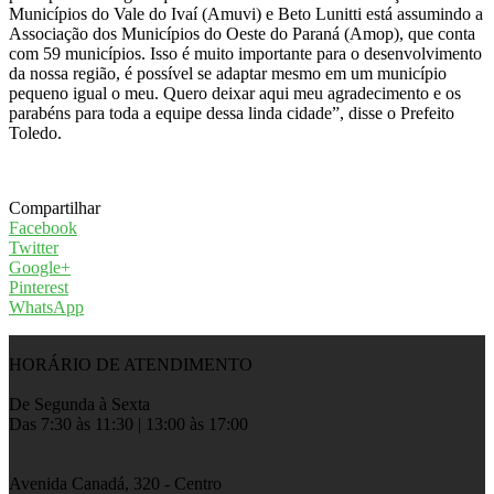
Municípios do Vale do Ivaí (Amuvi) e Beto Lunitti está assumindo a
Associação dos Municípios do Oeste do Paraná (Amop), que conta
com 59 municípios. Isso é muito importante para o desenvolvimento
da nossa região, é possível se adaptar mesmo em um município
pequeno igual o meu. Quero deixar aqui meu agradecimento e os
parabéns para toda a equipe dessa linda cidade”, disse o Prefeito
Toledo.
Compartilhar
Facebook
Twitter
Google+
Pinterest
WhatsApp
HORÁRIO DE ATENDIMENTO
De Segunda à Sexta
Das 7:30 às 11:30 | 13:00 às 17:00
Avenida Canadá, 320 - Centro