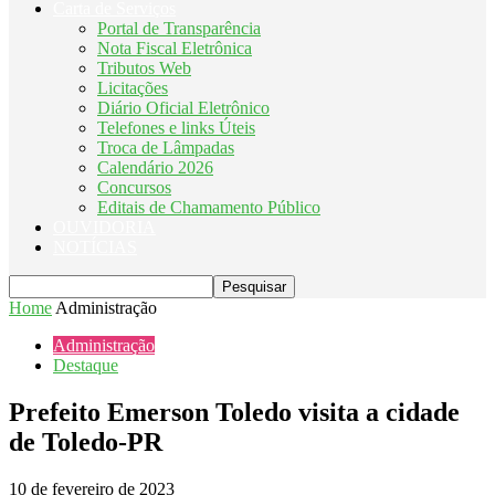
Carta de Serviços
Portal de Transparência
Nota Fiscal Eletrônica
Tributos Web
Licitações
Diário Oficial Eletrônico
Telefones e links Úteis
Troca de Lâmpadas
Calendário 2026
Concursos
Editais de Chamamento Público
OUVIDORIA
NOTÍCIAS
Home
Administração
Administração
Destaque
Prefeito Emerson Toledo visita a cidade
de Toledo-PR
10 de fevereiro de 2023