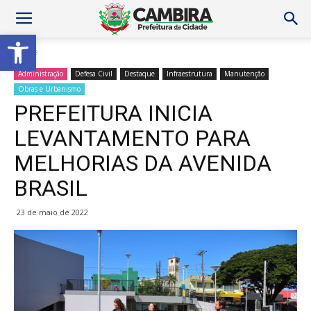
Abrir a barra de ferramentas
Home
Administração
Defesa Civil
Destaque
Infraestrutura
Manutenção
Obras e Urbanismo
PREFEITURA INICIA
LEVANTAMENTO PARA
MELHORIAS DA AVENIDA
BRASIL
23 de maio de 2022