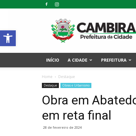
Prefeitura
Municipal
Abrir a barra de ferramentas
de
Cambira
–
PR
INÍCIO
A CIDADE
PREFEITURA
Home
Destaque
Destaque
Obras e Urbanismo
Obra em Abatedo
em reta final
28 de fevereiro de 2024