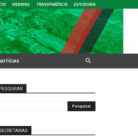
CIO
WEBMAIL
TRANSPARÊNCIA
OUVIDORIA
NOTÍCIAS
PESQUISAR
SECRETARIAS