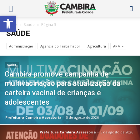
Abrir a barra de ferramentas
Home
Saúde
Página 3
SAÚDE
Administração
Agência do Trabalhador
Agricultura
APMIF
SAÚDE
Cambira promove campanha de
multivacinação para atualização da
carteira vacinal de crianças e
adolescentes
Prefeitura Cambira Assessoria
-
5 de agosto de 2026
Prefeitura Cambira Assessoria
-
5 de agosto de 2026