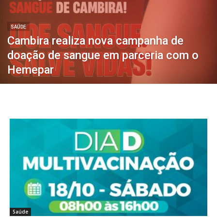
SAÚDE
Cambira realiza nova campanha de
doação de sangue em parceria com o
Hemepar
Saúde