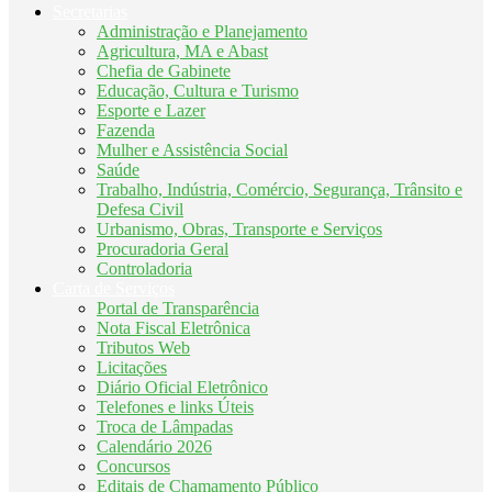
Secretarias
Administração e Planejamento
Agricultura, MA e Abast
Chefia de Gabinete
Educação, Cultura e Turismo
Esporte e Lazer
Fazenda
Mulher e Assistência Social
Saúde
Trabalho, Indústria, Comércio, Segurança, Trânsito e
Defesa Civil
Urbanismo, Obras, Transporte e Serviços
Procuradoria Geral
Controladoria
Carta de Serviços
Portal de Transparência
Nota Fiscal Eletrônica
Tributos Web
Licitações
Diário Oficial Eletrônico
Telefones e links Úteis
Troca de Lâmpadas
Calendário 2026
Concursos
Editais de Chamamento Público