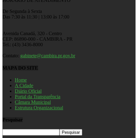
HORÁRIO DE ATENDIMENTO
De Segunda à Sexta
Das 7:30 às 11:30 | 13:00 às 17:00
Avenida Canadá, 320 - Centro
CEP: 86890-000 - CAMBIRA - PR
Tel.: (43) 3436-8000
Contato:
gabinete@cambira.pr.gov.br
MAPA DO SITE
Home
A Cidade
Diário Oficial
Portal da Transparência
Câmara Municipal
Estrutura Organizacional
Pesquisar