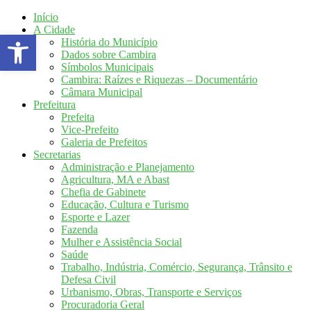
Início
A Cidade
Abrir a barra de ferramentas
História do Município
Dados sobre Cambira
Símbolos Municipais
Cambira: Raízes e Riquezas – Documentário
Câmara Municipal
Prefeitura
Prefeita
Vice-Prefeito
Galeria de Prefeitos
Secretarias
Administração e Planejamento
Agricultura, MA e Abast
Chefia de Gabinete
Educação, Cultura e Turismo
Esporte e Lazer
Fazenda
Mulher e Assistência Social
Saúde
Trabalho, Indústria, Comércio, Segurança, Trânsito e
Defesa Civil
Urbanismo, Obras, Transporte e Serviços
Procuradoria Geral