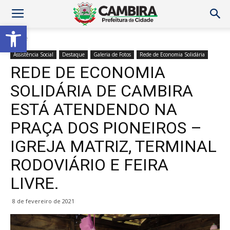
Abrir a barra de ferramentas
Home
Assistência Social
Destaque
Galeria de Fotos
Rede de Economia Solidária
REDE DE ECONOMIA
SOLIDÁRIA DE CAMBIRA
ESTÁ ATENDENDO NA
PRAÇA DOS PIONEIROS –
IGREJA MATRIZ, TERMINAL
RODOVIÁRIO E FEIRA
LIVRE.
8 de fevereiro de 2021