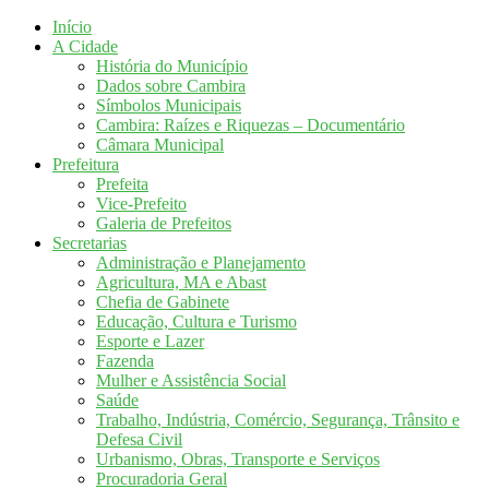
Início
A Cidade
História do Município
Dados sobre Cambira
Símbolos Municipais
Cambira: Raízes e Riquezas – Documentário
Câmara Municipal
Prefeitura
Prefeita
Vice-Prefeito
Galeria de Prefeitos
Secretarias
Administração e Planejamento
Agricultura, MA e Abast
Chefia de Gabinete
Educação, Cultura e Turismo
Esporte e Lazer
Fazenda
Mulher e Assistência Social
Saúde
Trabalho, Indústria, Comércio, Segurança, Trânsito e
Defesa Civil
Urbanismo, Obras, Transporte e Serviços
Procuradoria Geral