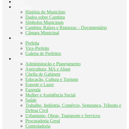
Início
A Cidade
História do Município
Dados sobre Cambira
Símbolos Municipais
Cambira: Raízes e Riquezas – Documentário
Câmara Municipal
Prefeitura
Prefeita
Vice-Prefeito
Galeria de Prefeitos
Secretarias
Administração e Planejamento
Agricultura, MA e Abast
Chefia de Gabinete
Educação, Cultura e Turismo
Esporte e Lazer
Fazenda
Mulher e Assistência Social
Saúde
Trabalho, Indústria, Comércio, Segurança, Trânsito e
Defesa Civil
Urbanismo, Obras, Transporte e Serviços
Procuradoria Geral
Controladoria