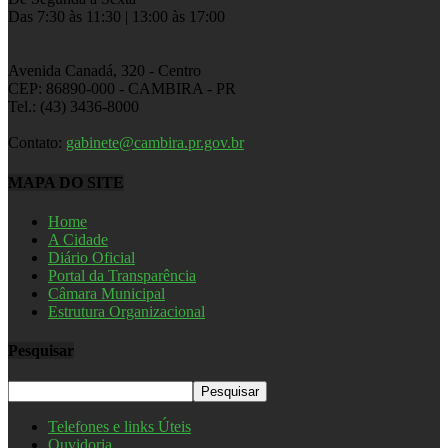
Das 7:30 às 11:30 | 13:00 às 17:00
Avenida Canadá, 320 - Centro
CEP: 86890-000 - CAMBIRA - PR
Tel.: (43) 3436-8000
Contato:
gabinete@cambira.pr.gov.br
MAPA DO SITE
Home
A Cidade
Diário Oficial
Portal da Transparência
Câmara Municipal
Estrutura Organizacional
Pesquisar
Telefones e links Úteis
Ouvidoria