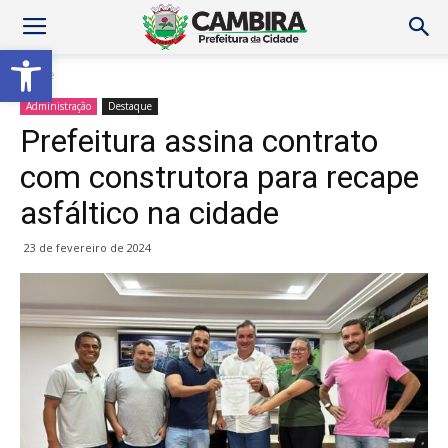
Abrir a barra de ferramentas
Home
Administração
Destaque
Prefeitura assina contrato
com construtora para recape
asfáltico na cidade
23 de fevereiro de 2024