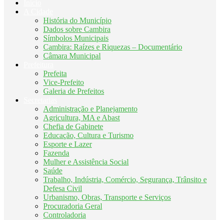
Início
A Cidade
História do Município
Dados sobre Cambira
Símbolos Municipais
Cambira: Raízes e Riquezas – Documentário
Câmara Municipal
Prefeitura
Prefeita
Vice-Prefeito
Galeria de Prefeitos
Secretarias
Administração e Planejamento
Agricultura, MA e Abast
Chefia de Gabinete
Educação, Cultura e Turismo
Esporte e Lazer
Fazenda
Mulher e Assistência Social
Saúde
Trabalho, Indústria, Comércio, Segurança, Trânsito e
Defesa Civil
Urbanismo, Obras, Transporte e Serviços
Procuradoria Geral
Controladoria