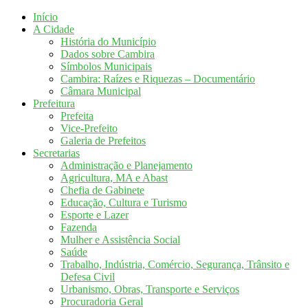
Início
A Cidade
História do Município
Dados sobre Cambira
Símbolos Municipais
Cambira: Raízes e Riquezas – Documentário
Câmara Municipal
Prefeitura
Prefeita
Vice-Prefeito
Galeria de Prefeitos
Secretarias
Administração e Planejamento
Agricultura, MA e Abast
Chefia de Gabinete
Educação, Cultura e Turismo
Esporte e Lazer
Fazenda
Mulher e Assistência Social
Saúde
Trabalho, Indústria, Comércio, Segurança, Trânsito e
Defesa Civil
Urbanismo, Obras, Transporte e Serviços
Procuradoria Geral