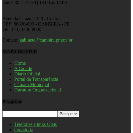
Das 7:30 às 11:30 | 13:00 às 17:00
Avenida Canadá, 320 - Centro
CEP: 86890-000 - CAMBIRA - PR
Tel.: (43) 3436-8000
Contato:
gabinete@cambira.pr.gov.br
MAPA DO SITE
Home
A Cidade
Diário Oficial
Portal da Transparência
Câmara Municipal
Estrutura Organizacional
Pesquisar
Telefones e links Úteis
Ouvidoria