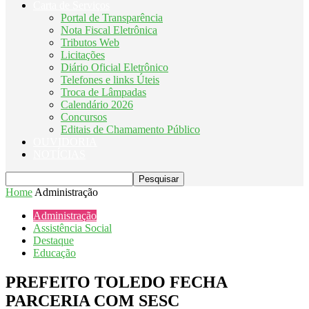
Carta de Serviços
Portal de Transparência
Nota Fiscal Eletrônica
Tributos Web
Licitações
Diário Oficial Eletrônico
Telefones e links Úteis
Troca de Lâmpadas
Calendário 2026
Concursos
Editais de Chamamento Público
OUVIDORIA
NOTÍCIAS
Home
Administração
Administração
Assistência Social
Destaque
Educação
PREFEITO TOLEDO FECHA
PARCERIA COM SESC