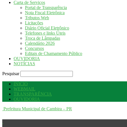
Carta de Serviços
Portal de Transparência
Nota Fiscal Eletrônica
Tributos Web
Licitações
Diário Oficial Eletrônico
Telefones e links Úteis
Troca de Lâmpadas
Calendário 2026
Concursos
Editais de Chamamento Público
OUVIDORIA
NOTÍCIAS
Pesquisar
INÍCIO
WEBMAIL
TRANSPARÊNCIA
OUVIDORIA
Prefeitura Municipal de Cambira – PR