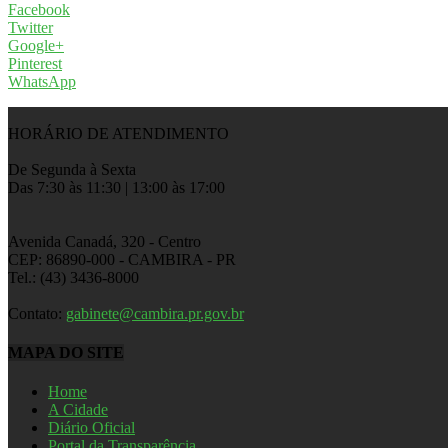
Facebook
Twitter
Google+
Pinterest
WhatsApp
HORÁRIO DE ATENDIMENTO
De Segunda à Sexta
Das 7:30 às 11:30 | 13:00 às 17:00
Avenida Canadá, 320 - Centro
CEP: 86890-000 - CAMBIRA - PR
Tel.: (43) 3436-8000
Contato:
gabinete@cambira.pr.gov.br
MAPA DO SITE
Home
A Cidade
Diário Oficial
Portal da Transparência