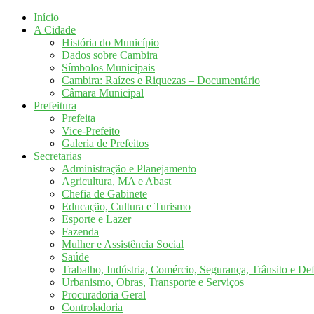
Início
A Cidade
História do Município
Dados sobre Cambira
Símbolos Municipais
Cambira: Raízes e Riquezas – Documentário
Câmara Municipal
Prefeitura
Prefeita
Vice-Prefeito
Galeria de Prefeitos
Secretarias
Administração e Planejamento
Agricultura, MA e Abast
Chefia de Gabinete
Educação, Cultura e Turismo
Esporte e Lazer
Fazenda
Mulher e Assistência Social
Saúde
Trabalho, Indústria, Comércio, Segurança, Trânsito e Def
Urbanismo, Obras, Transporte e Serviços
Procuradoria Geral
Controladoria