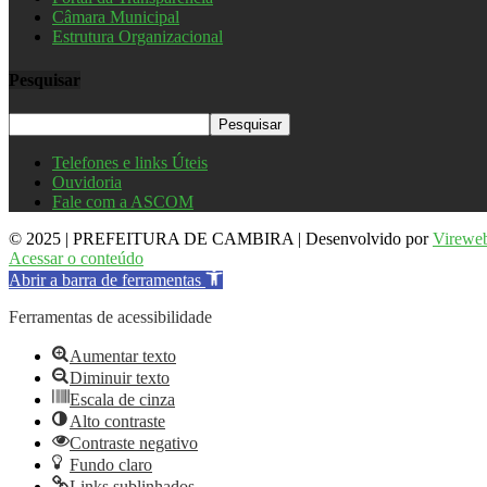
Câmara Municipal
Estrutura Organizacional
Pesquisar
Telefones e links Úteis
Ouvidoria
Fale com a ASCOM
© 2025 | PREFEITURA DE CAMBIRA | Desenvolvido por
Virewe
Acessar o conteúdo
Abrir a barra de ferramentas
Ferramentas de acessibilidade
Aumentar texto
Diminuir texto
Escala de cinza
Alto contraste
Contraste negativo
Fundo claro
Links sublinhados