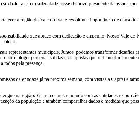
a sexta-feira (26) a solenidade posse do novo presidente da associa
alecer a região do Vale do Ivaí e ressaltou a importância de consolidar
ponsabilidade que abraço com dedicação e empenho. Nosso Vale do Iv
u Toledo.
mais representantes municipais. Juntos, podemos transformar desafios em
da por diálogo, parcerias sólidas e conquistas que reflitam diretamente
a todos pela presença.
ssos da entidade já na próxima semana, com visitas a Capital e também
gue na região. Estaremos nos reunindo com as entidades responsáveis,
entização da população e também compartilhar dados e medidas que pos