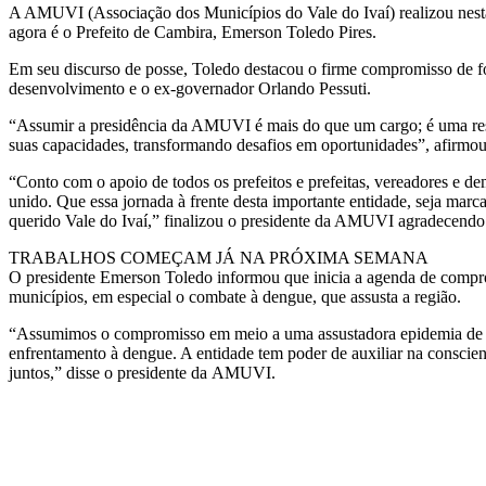
A AMUVI (Associação dos Municípios do Vale do Ivaí) realizou nest
agora é o Prefeito de Cambira, Emerson Toledo Pires.
Em seu discurso de posse, Toledo destacou o firme compromisso de fort
desenvolvimento e o ex-governador Orlando Pessuti.
“Assumir a presidência da AMUVI é mais do que um cargo; é uma res
suas capacidades, transformando desafios em oportunidades”, afirmo
“Conto com o apoio de todos os prefeitos e prefeitas, vereadores e de
unido. Que essa jornada à frente desta importante entidade, seja marca
querido Vale do Ivaí,” finalizou o presidente da AMUVI agradecendo 
TRABALHOS COMEÇAM JÁ NA PRÓXIMA SEMANA
O presidente Emerson Toledo informou que inicia a agenda de compromi
municípios, em especial o combate à dengue, que assusta a região.
“Assumimos o compromisso em meio a uma assustadora epidemia de den
enfrentamento à dengue. A entidade tem poder de auxiliar na consci
juntos,” disse o presidente da AMUVI.