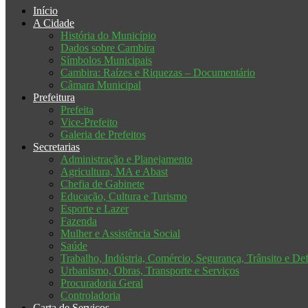
Início
A Cidade
História do Município
Dados sobre Cambira
Símbolos Municipais
Cambira: Raízes e Riquezas – Documentário
Câmara Municipal
Prefeitura
Prefeita
Vice-Prefeito
Galeria de Prefeitos
Secretarias
Administração e Planejamento
Agricultura, MA e Abast
Chefia de Gabinete
Educação, Cultura e Turismo
Esporte e Lazer
Fazenda
Mulher e Assistência Social
Saúde
Trabalho, Indústria, Comércio, Segurança, Trânsito e Def
Urbanismo, Obras, Transporte e Serviços
Procuradoria Geral
Controladoria
Carta de Serviços