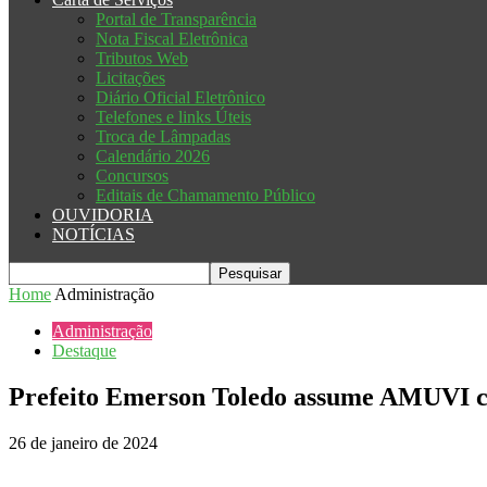
Portal de Transparência
Nota Fiscal Eletrônica
Tributos Web
Licitações
Diário Oficial Eletrônico
Telefones e links Úteis
Troca de Lâmpadas
Calendário 2026
Concursos
Editais de Chamamento Público
OUVIDORIA
NOTÍCIAS
Home
Administração
Administração
Destaque
Prefeito Emerson Toledo assume AMUVI co
26 de janeiro de 2024