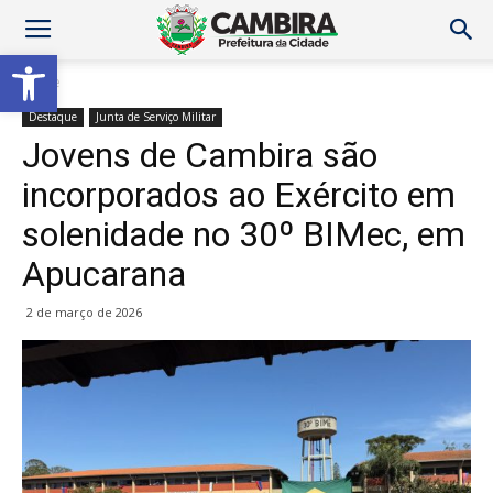
Abrir a barra de ferramentas
Home
Destaque
Junta de Serviço Militar
Jovens de Cambira são
incorporados ao Exército em
solenidade no 30º BIMec, em
Apucarana
2 de março de 2026