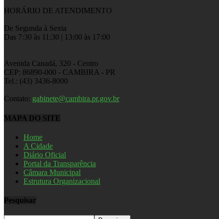
HORÁRIO DE ATENDIMENTO
De Segunda à Sexta
Das 7:30 às 11:30 | 13:00 às 17:00
Avenida Canadá, 320 - Centro
CEP: 86890-000 - CAMBIRA - PR
Tel.: (43) 3436-8000
Contato:
gabinete@cambira.pr.gov.br
MAPA DO SITE
Home
A Cidade
Diário Oficial
Portal da Transparência
Câmara Municipal
Estrutura Organizacional
Pesquisar