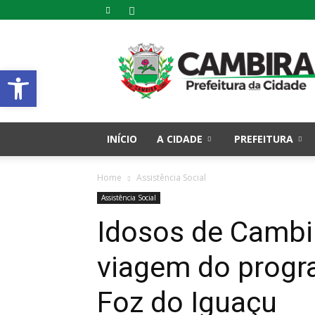
Prefeitura
Municipal
Abrir a barra de ferramentas
de
Cambira
–
PR
INÍCIO
A CIDADE
PREFEITURA
Home
Assistência Social
Assistência Social
Idosos de Cambi
viagem do prog
Foz do Iguaçu