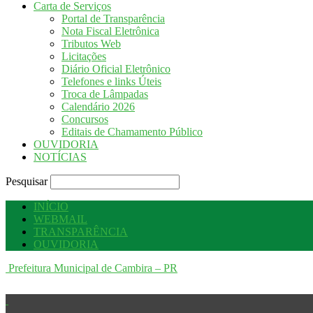
Carta de Serviços
Portal de Transparência
Nota Fiscal Eletrônica
Tributos Web
Licitações
Diário Oficial Eletrônico
Telefones e links Úteis
Troca de Lâmpadas
Calendário 2026
Concursos
Editais de Chamamento Público
OUVIDORIA
NOTÍCIAS
Pesquisar
INÍCIO
WEBMAIL
TRANSPARÊNCIA
OUVIDORIA
Prefeitura Municipal de Cambira – PR