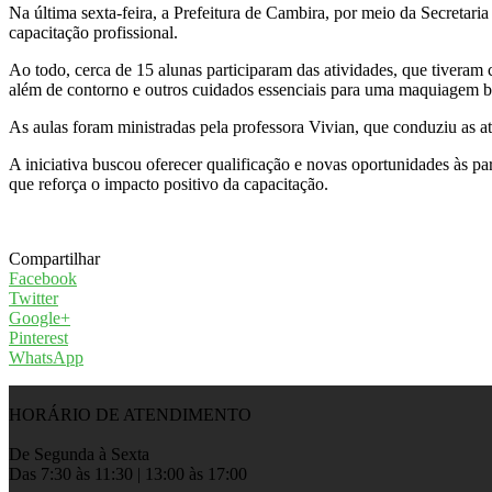
Na última sexta-feira, a Prefeitura de Cambira, por meio da Secretar
capacitação profissional.
Ao todo, cerca de 15 alunas participaram das atividades, que tiveram 
além de contorno e outros cuidados essenciais para uma maquiagem 
As aulas foram ministradas pela professora Vivian, que conduziu as at
A iniciativa buscou oferecer qualificação e novas oportunidades às p
que reforça o impacto positivo da capacitação.
Compartilhar
Facebook
Twitter
Google+
Pinterest
WhatsApp
HORÁRIO DE ATENDIMENTO
De Segunda à Sexta
Das 7:30 às 11:30 | 13:00 às 17:00