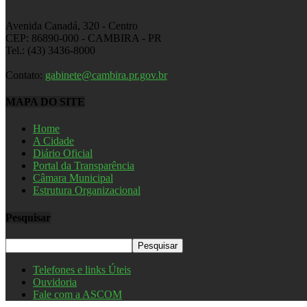
Avenida Canadá, 320 - Centro
CEP: 86890-000 - CAMBIRA - PR
Tel.: (43) 3436-8000
Contato:
gabinete@cambira.pr.gov.br
MAPA DO SITE
Home
A Cidade
Diário Oficial
Portal da Transparência
Câmara Municipal
Estrutura Organizacional
Pesquisar
Telefones e links Úteis
Ouvidoria
Fale com a ASCOM