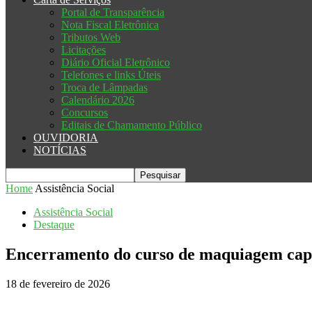
Portal de Transparência
Nota Fiscal Eletrônica
Tributos Web
Licitações
Diário Oficial Eletrônico
Telefones e links Úteis
Troca de Lâmpadas
Calendário 2026
Concursos
Editais de Chamamento Público
OUVIDORIA
NOTÍCIAS
Home
Assistência Social
Assistência Social
Destaque
Encerramento do curso de maquiagem cap
18 de fevereiro de 2026