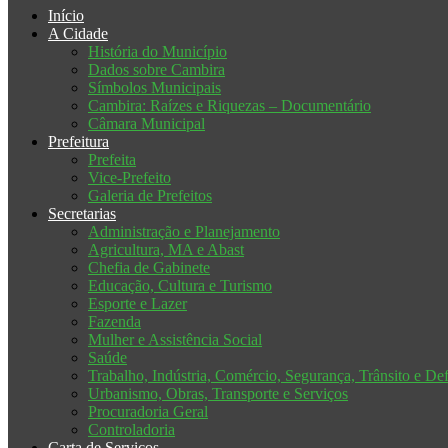
Início
A Cidade
História do Município
Dados sobre Cambira
Símbolos Municipais
Cambira: Raízes e Riquezas – Documentário
Câmara Municipal
Prefeitura
Prefeita
Vice-Prefeito
Galeria de Prefeitos
Secretarias
Administração e Planejamento
Agricultura, MA e Abast
Chefia de Gabinete
Educação, Cultura e Turismo
Esporte e Lazer
Fazenda
Mulher e Assistência Social
Saúde
Trabalho, Indústria, Comércio, Segurança, Trânsito e Def
Urbanismo, Obras, Transporte e Serviços
Procuradoria Geral
Controladoria
Carta de Serviços