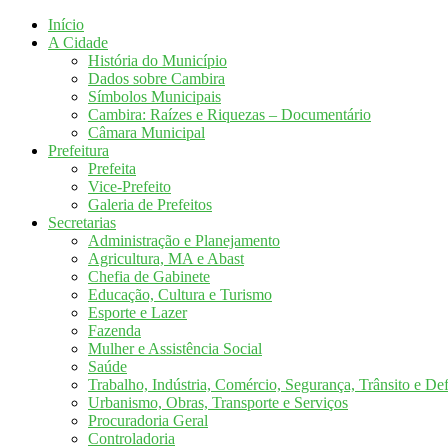
Início
A Cidade
História do Município
Dados sobre Cambira
Símbolos Municipais
Cambira: Raízes e Riquezas – Documentário
Câmara Municipal
Prefeitura
Prefeita
Vice-Prefeito
Galeria de Prefeitos
Secretarias
Administração e Planejamento
Agricultura, MA e Abast
Chefia de Gabinete
Educação, Cultura e Turismo
Esporte e Lazer
Fazenda
Mulher e Assistência Social
Saúde
Trabalho, Indústria, Comércio, Segurança, Trânsito e Def
Urbanismo, Obras, Transporte e Serviços
Procuradoria Geral
Controladoria