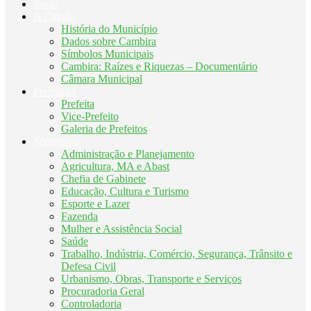
Início
A Cidade
História do Município
Dados sobre Cambira
Símbolos Municipais
Cambira: Raízes e Riquezas – Documentário
Câmara Municipal
Prefeitura
Prefeita
Vice-Prefeito
Galeria de Prefeitos
Secretarias
Administração e Planejamento
Agricultura, MA e Abast
Chefia de Gabinete
Educação, Cultura e Turismo
Esporte e Lazer
Fazenda
Mulher e Assistência Social
Saúde
Trabalho, Indústria, Comércio, Segurança, Trânsito e
Defesa Civil
Urbanismo, Obras, Transporte e Serviços
Procuradoria Geral
Controladoria