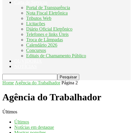
Carta de Serviços
Portal de Transparência
Nota Fiscal Eletrônica
Tributos Web
Licitações
Diário Oficial Eletrônico
Telefones e links Úteis
Troca de Lâmpadas
Calendário 2026
Concursos
Editais de Chamamento Público
OUVIDORIA
NOTÍCIAS
Home
Agência do Trabalhador
Página 2
Agência do Trabalhador
Últimos
Últimos
Notícias em destaque
Mostrar populres