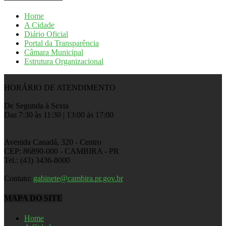
Home
A Cidade
Diário Oficial
Portal da Transparência
Câmara Municipal
Estrutura Organizacional
HORÁRIO DE ATENDIMENTO
De Segunda à Sexta
Das 7:30 às 11:30 | 13:00 às 17:00
Avenida Canadá, 320 - Centro
CEP: 86890-000 - CAMBIRA - PR
Tel.: (43) 3436-8000
Contato:
gabinete@cambira.pr.gov.br
MAPA DO SITE
Home