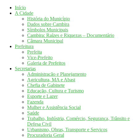
Início
A Cidade
História do Município
Dados sobre Cambira
Símbolos Municipais
Cambira: Raízes e Riquezas – Documentário
Câmara Municipal
Prefeitura
Prefeita
Vice-Prefeito
Galeria de Prefeitos
Secretarias
Administração e Planejamento
Agricultura, MA e Abast
Chefia de Gabinete
Educação, Cultura e Turismo
Esporte e Lazer
Fazenda
Mulher e Assistência Social
Saúde
Trabalho, Indústria, Comércio, Segurança, Trânsito e
Defesa Civil
Urbanismo, Obras, Transporte e Serviços
Procuradoria Geral