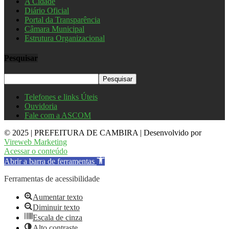
A Cidade
Diário Oficial
Portal da Transparência
Câmara Municipal
Estrutura Organizacional
Pesquisar
Telefones e links Úteis
Ouvidoria
Fale com a ASCOM
© 2025 | PREFEITURA DE CAMBIRA | Desenvolvido por
Vireweb Marketing
Acessar o conteúdo
Abrir a barra de ferramentas
Ferramentas de acessibilidade
Aumentar texto
Diminuir texto
Escala de cinza
Alto contraste