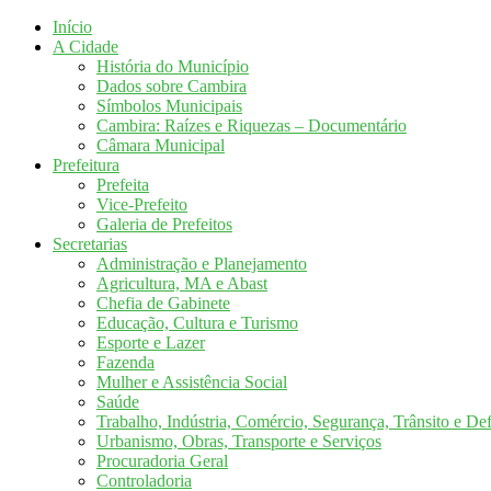
Início
A Cidade
História do Município
Dados sobre Cambira
Símbolos Municipais
Cambira: Raízes e Riquezas – Documentário
Câmara Municipal
Prefeitura
Prefeita
Vice-Prefeito
Galeria de Prefeitos
Secretarias
Administração e Planejamento
Agricultura, MA e Abast
Chefia de Gabinete
Educação, Cultura e Turismo
Esporte e Lazer
Fazenda
Mulher e Assistência Social
Saúde
Trabalho, Indústria, Comércio, Segurança, Trânsito e Def
Urbanismo, Obras, Transporte e Serviços
Procuradoria Geral
Controladoria