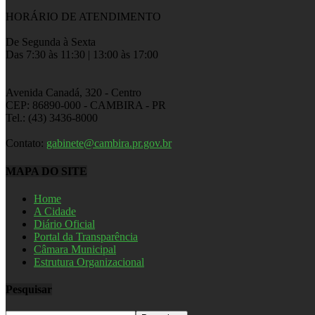
HORÁRIO DE ATENDIMENTO
De Segunda à Sexta
Das 7:30 às 11:30 | 13:00 às 17:00
Avenida Canadá, 320 - Centro
CEP: 86890-000 - CAMBIRA - PR
Tel.: (43) 3436-8000
Contato:
gabinete@cambira.pr.gov.br
MAPA DO SITE
Home
A Cidade
Diário Oficial
Portal da Transparência
Câmara Municipal
Estrutura Organizacional
Pesquisar