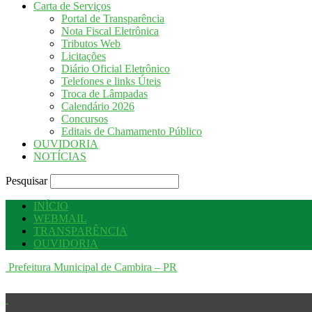
Carta de Serviços
Portal de Transparência
Nota Fiscal Eletrônica
Tributos Web
Licitações
Diário Oficial Eletrônico
Telefones e links Úteis
Troca de Lâmpadas
Calendário 2026
Concursos
Editais de Chamamento Público
OUVIDORIA
NOTÍCIAS
Pesquisar
INÍCIO
WEBMAIL
TRANSPARÊNCIA
OUVIDORIA
Prefeitura Municipal de Cambira – PR