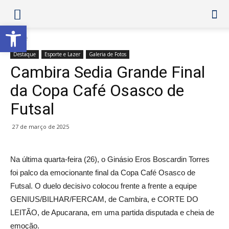
Abrir a barra de ferramentas
Home
Destaque
Esporte e Lazer
Galeria de Fotos
Cambira Sedia Grande Final
da Copa Café Osasco de
Futsal
27 de março de 2025
Na última quarta-feira (26), o Ginásio Eros Boscardin Torres
foi palco da emocionante final da Copa Café Osasco de
Futsal. O duelo decisivo colocou frente a frente a equipe
GENIUS/BILHAR/FERCAM, de Cambira, e CORTE DO
LEITÃO, de Apucarana, em uma partida disputada e cheia de
emoção.