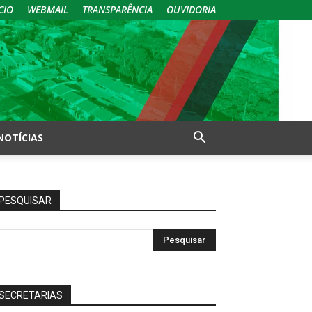
CIO
WEBMAIL
TRANSPARÊNCIA
OUVIDORIA
NOTÍCIAS
PESQUISAR
SECRETARIAS