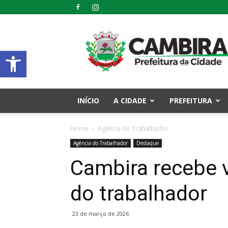
Prefeitura
Municipal
Abrir a barra de ferramentas
de
Cambira
–
PR
INÍCIO
A CIDADE
PREFEITURA
Home
Agência do Trabalhador
Agência do Trabalhador
Destaque
Cambira recebe v
do trabalhador
23 de março de 2026