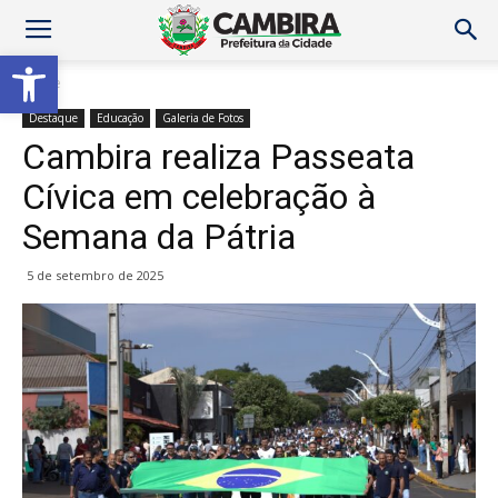
Abrir a barra de ferramentas
Home
Destaque
Educação
Galeria de Fotos
Cambira realiza Passeata
Cívica em celebração à
Semana da Pátria
5 de setembro de 2025