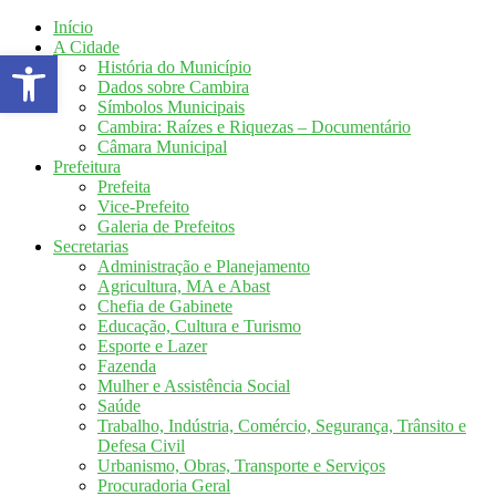
Início
A Cidade
Abrir a barra de ferramentas
História do Município
Dados sobre Cambira
Símbolos Municipais
Cambira: Raízes e Riquezas – Documentário
Câmara Municipal
Prefeitura
Prefeita
Vice-Prefeito
Galeria de Prefeitos
Secretarias
Administração e Planejamento
Agricultura, MA e Abast
Chefia de Gabinete
Educação, Cultura e Turismo
Esporte e Lazer
Fazenda
Mulher e Assistência Social
Saúde
Trabalho, Indústria, Comércio, Segurança, Trânsito e
Defesa Civil
Urbanismo, Obras, Transporte e Serviços
Procuradoria Geral