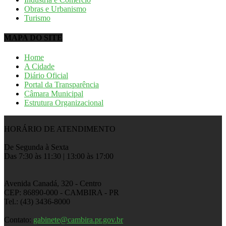
Obras e Urbanismo
Turismo
MAPA DO SITE
Home
A Cidade
Diário Oficial
Portal da Transparência
Câmara Municipal
Estrutura Organizacional
HORÁRIO DE ATENDIMENTO
De Segunda à Sexta
Das 7:30 às 11:30 | 13:00 às 17:00
Avenida Canadá, 320 - Centro
CEP: 86890-000 - CAMBIRA - PR
Tel.: (43) 3436-8000
Contato:
gabinete@cambira.pr.gov.br