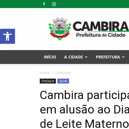
Prefeitura
Municipal
Abrir a barra de ferramentas
de
Cambira
–
PR
INÍCIO
A CIDADE
PREFEITURA
Home
Destaque
Destaque
Saúde
Cambira particip
em alusão ao Di
de Leite Matern