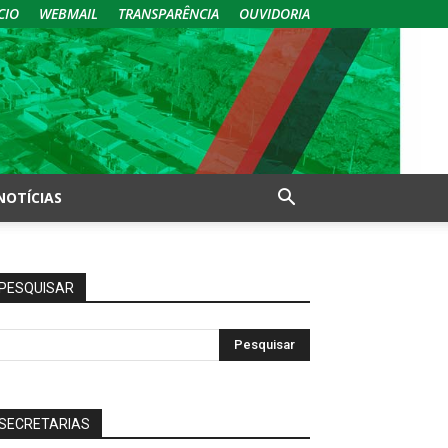
CIO
WEBMAIL
TRANSPARÊNCIA
OUVIDORIA
NOTÍCIAS
PESQUISAR
SECRETARIAS