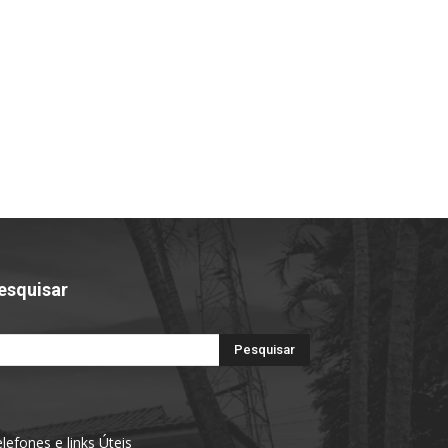
esquisar
lefones e links Úteis