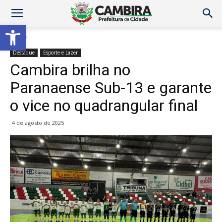
Abrir a barra de ferramentas
Home
Destaque
Esporte e Lazer
Cambira brilha no
Paranaense Sub-13 e garante
o vice no quadrangular final
4 de agosto de 2025