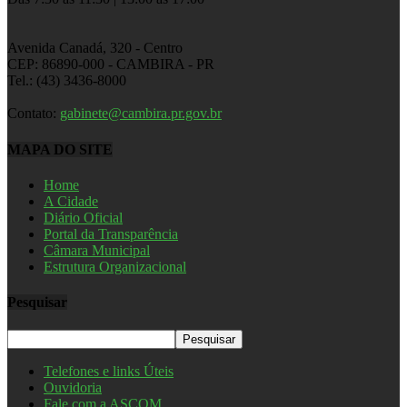
Avenida Canadá, 320 - Centro
CEP: 86890-000 - CAMBIRA - PR
Tel.: (43) 3436-8000
Contato:
gabinete@cambira.pr.gov.br
MAPA DO SITE
Home
A Cidade
Diário Oficial
Portal da Transparência
Câmara Municipal
Estrutura Organizacional
Pesquisar
Telefones e links Úteis
Ouvidoria
Fale com a ASCOM