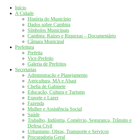
Início
A Cidade
História do Município
Dados sobre Cambira
Símbolos Municipais
Cambira: Raízes e Riquezas – Documentário
Câmara Municipal
Prefeitura
Prefeita
Vice-Prefeito
Galeria de Prefeitos
Secretarias
Administração e Planejamento
Agricultura, MA e Abast
Chefia de Gabinete
Educação, Cultura e Turismo
Esporte e Lazer
Fazenda
Mulher e Assistência Social
Saúde
Trabalho, Indústria, Comércio, Segurança, Trânsito e
Defesa Civil
Urbanismo, Obras, Transporte e Serviços
Procuradoria Geral