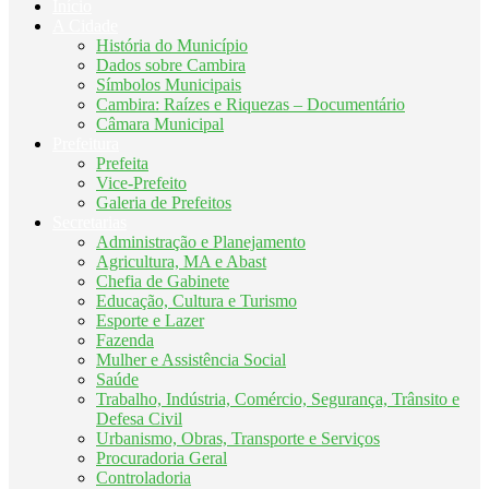
Início
A Cidade
História do Município
Dados sobre Cambira
Símbolos Municipais
Cambira: Raízes e Riquezas – Documentário
Câmara Municipal
Prefeitura
Prefeita
Vice-Prefeito
Galeria de Prefeitos
Secretarias
Administração e Planejamento
Agricultura, MA e Abast
Chefia de Gabinete
Educação, Cultura e Turismo
Esporte e Lazer
Fazenda
Mulher e Assistência Social
Saúde
Trabalho, Indústria, Comércio, Segurança, Trânsito e
Defesa Civil
Urbanismo, Obras, Transporte e Serviços
Procuradoria Geral
Controladoria