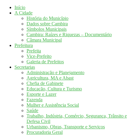
Início
A Cidade
História do Município
Dados sobre Cambira
Símbolos Municipais
Cambira: Raízes e Riquezas – Documentário
Câmara Municipal
Prefeitura
Prefeita
Vice-Prefeito
Galeria de Prefeitos
Secretarias
Administração e Planejamento
Agricultura, MA e Abast
Chefia de Gabinete
Educação, Cultura e Turismo
Esporte e Lazer
Fazenda
Mulher e Assistência Social
Saúde
Trabalho, Indústria, Comércio, Segurança, Trânsito e
Defesa Civil
Urbanismo, Obras, Transporte e Serviços
Procuradoria Geral