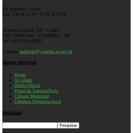
De Segunda à Sexta
Das 7:30 às 11:30 | 13:00 às 17:00
Avenida Canadá, 320 - Centro
CEP: 86890-000 - CAMBIRA - PR
Tel.: (43) 3436-8000
Contato:
gabinete@cambira.pr.gov.br
MAPA DO SITE
Home
A Cidade
Diário Oficial
Portal da Transparência
Câmara Municipal
Estrutura Organizacional
Pesquisar