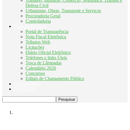
Trabalho, Indústria, Comércio, Segurança, Trânsito e
Defesa Civil
Urbanismo, Obras, Transporte e Serviços
Procuradoria Geral
Controladoria
Carta de Serviços
Portal de Transparência
Nota Fiscal Eletrônica
Tributos Web
Licitações
Diário Oficial Eletrônico
Telefones e links Úteis
Troca de Lâmpadas
Calendário 2026
Concursos
Editais de Chamamento Público
OUVIDORIA
NOTÍCIAS