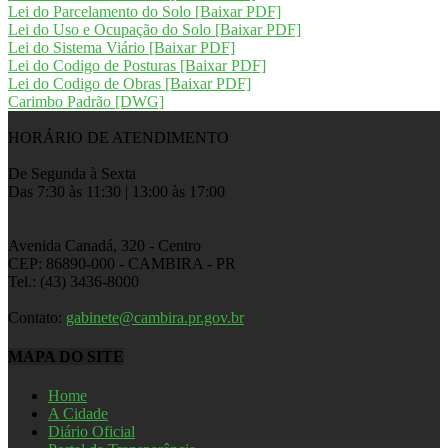
Lei do Parcelamento do Solo [Baixar PDF]
Lei do Uso e Ocupação do Solo [Baixar PDF]
Lei do Sistema Viário [Baixar PDF]
Lei do Codigo de Posturas [Baixar PDF]
Lei do Codigo de Obras [Baixar PDF]
Carimbo Padrão [DWG]
HORÁRIO DE ATENDIMENTO
De Segunda à Sexta
Das 7:30 às 11:30 | 13:00 às 17:00
Avenida Canadá, 320 - Centro
CEP: 86890-000 - CAMBIRA - PR
Tel.: (43) 3436-8000
Contato:
gabinete@cambira.pr.gov.br
MAPA DO SITE
Home
A Cidade
Diário Oficial