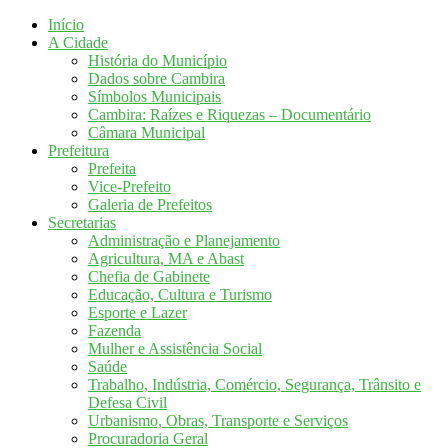
Início
A Cidade
História do Município
Dados sobre Cambira
Símbolos Municipais
Cambira: Raízes e Riquezas – Documentário
Câmara Municipal
Prefeitura
Prefeita
Vice-Prefeito
Galeria de Prefeitos
Secretarias
Administração e Planejamento
Agricultura, MA e Abast
Chefia de Gabinete
Educação, Cultura e Turismo
Esporte e Lazer
Fazenda
Mulher e Assistência Social
Saúde
Trabalho, Indústria, Comércio, Segurança, Trânsito e
Defesa Civil
Urbanismo, Obras, Transporte e Serviços
Procuradoria Geral