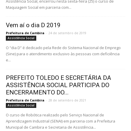
Assistência Social, encerrou nesta sexta-feira (25) o curso de
Maquiagem Social em parceria com...
Vem aí o dia D 2019
Prefeitura de Cambira
-
24 de setembro de 2019
Assistência Social
O “dia D” é dedicado pela Rede do Sistema Nacional de Emprego
(Sine) para o atendimento exclusivo às pessoas com deficiência
e...
PREFEITO TOLEDO E SECRETÁRIA DA
ASSISTÊNCIA SOCIAL PARTICIPA DO
ENCERRAMENTO DO...
Prefeitura de Cambira
-
28 de setembro de 2021
Assistência Social
O curso de Robótica realizado pelo Serviço Nacional de
Aprendizagem Industrial (SENAI) em parceria com a Prefeitura
Municipal de Cambira e Secretaria de Assistência...