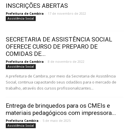
INSCRIÇÕES ABERTAS
Prefeitura de Cambira
-
17 de novembro de 2022
Assistência Social
SECRETARIA DE ASSISTÊNCIA SOCIAL
OFERECE CURSO DE PREPARO DE
COMIDAS DE...
Prefeitura de Cambira
-
8 de novembro de 2022
Assistência Social
A prefeitura de Cambira, por meio da Secretaria de Assistência
Social, continua capacitando seus cidadãos para o mercado de
trabalho, através dos cursos profissionalizantes...
Entrega de brinquedos para os CMEIs e
materiais pedagógicos com impressora...
Prefeitura Cambira
-
5 de maio de 2025
Assistência Social