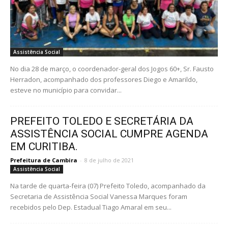
Assistência Social
No dia 28 de março, o coordenador-geral dos Jogos 60+, Sr. Fausto
Herradon, acompanhado dos professores Diego e Amarildo,
esteve no município para convidar...
PREFEITO TOLEDO E SECRETÁRIA DA
ASSISTÊNCIA SOCIAL CUMPRE AGENDA
EM CURITIBA.
Prefeitura de Cambira
-
8 de julho de 2021
Assistência Social
Na tarde de quarta-feira (07) Prefeito Toledo, acompanhado da
Secretaria de Assistência Social Vanessa Marques foram
recebidos pelo Dep. Estadual Tiago Amaral em seu...