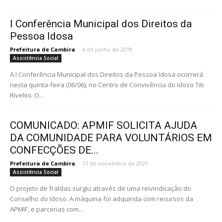
I Conferência Municipal dos Direitos da
Pessoa Idosa
Prefeitura de Cambira
-
4 de junho de 2019
Assistência Social
A I Conferência Municipal dos Direitos da Pessoa Idosa ocorrerá
nesta quinta-feira (06/06), no Centro de Convivência do Idoso Titi
Rivelini. O...
COMUNICADO: APMIF SOLICITA AJUDA
DA COMUNIDADE PARA VOLUNTÁRIOS EM
CONFECÇÕES DE...
Prefeitura de Cambira
-
17 de novembro de 2021
Assistência Social
O projeto de fraldas surgiu através de uma reivindicação do
Conselho do Idoso. A máquina foi adquirida com recursos da
APMIF, e parcerias com...